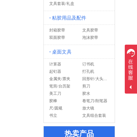
文具套装/礼盒
·
粘胶用品及配件
封箱胶带
文具胶带
双面胶带
泡沫胶带
·
桌面文具
计算器
订书机
起钉器
打孔机
金属夹/票夹
回形针/大头针/订书针/图钉
笔筒/台历架
剪刀
美工刀
胶水
胶棒
卷笔刀/削笔器
尺/圆规
放大镜
书立
文具组合套装
热卖产品