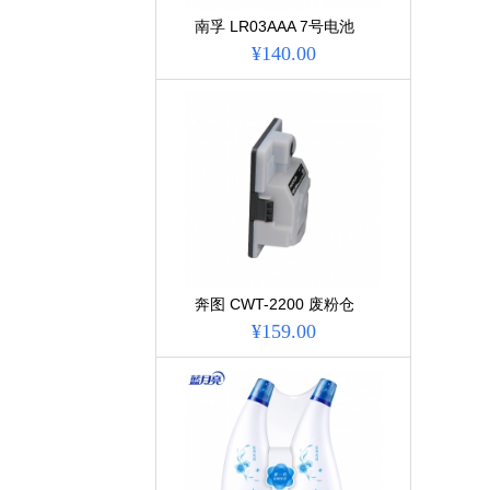
南孚 LR03AAA 7号电池
聚能环4代 60粒/盒 单位:
¥140.00
盒
奔图 CWT-2200 废粉仓
适用于
¥159.00
CP2250DN/CM22...