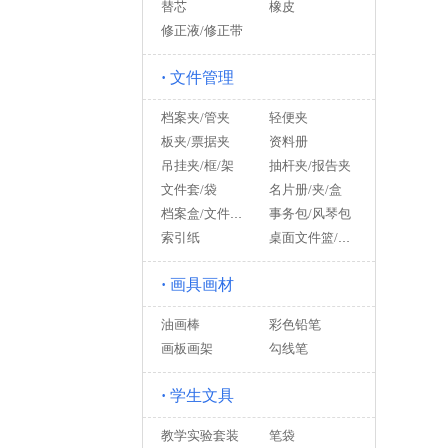
替芯
橡皮
修正液/修正带
·
文件管理
档案夹/管夹
轻便夹
板夹/票据夹
资料册
吊挂夹/框/架
抽杆夹/报告夹
文件套/袋
名片册/夹/盒
事务包/风琴包
档案盒/文件盒/整理盒
索引纸
桌面文件篮/架/盘/柜
·
画具画材
油画棒
彩色铅笔
画板画架
勾线笔
·
学生文具
教学实验套装
笔袋