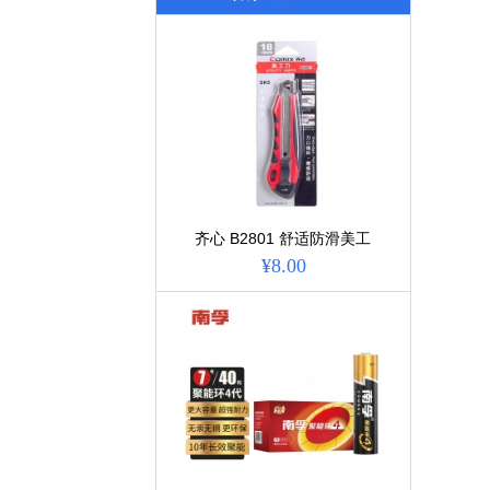
齐心 B2801 舒适防滑美工
刀(18MM 大号) 配 单位:
¥8.00
把