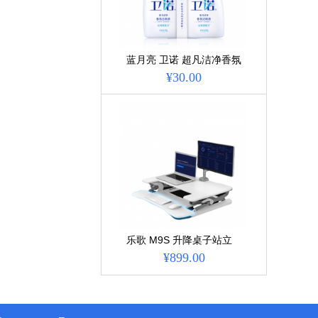
蓝月亮 卫诺 超凡洁净香氛
洁厕液沁香花园香 500g*2
¥30.00
单位:...
乐歌 M9S 升降桌子站立
式电脑桌 折叠桌升降台 白
¥899.00
色 单位:个