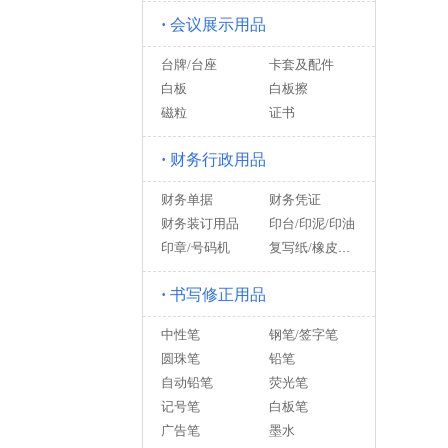
·
会议展示用品
台牌/台座
卡套及配件
白板
白板擦
磁粒
证书
·
财务行政用品
财务单据
财务凭证
财务装订用品
印台/印泥/印油
印章/号码机
复写纸/橡皮筋/海绵缸
·
书写修正用品
中性笔
钢笔/签字笔
圆珠笔
铅笔
自动铅笔
荧光笔
记号笔
白板笔
广告笔
墨水