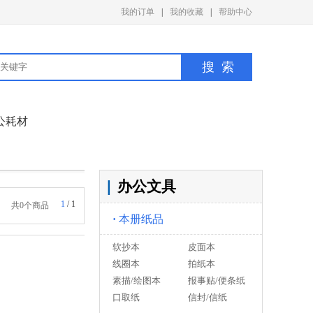
我的订单
|
我的收藏
|
帮助中心
公耗材
|
办公文具
1
/
1
共0个商品
·
本册纸品
软抄本
皮面本
线圈本
拍纸本
素描/绘图本
报事贴/便条纸
口取纸
信封/信纸